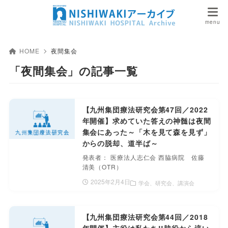
HOME
夜間集会
「夜間集会」の記事一覧
【九州集団療法研究会第47回／2022
年開催】求めていた答えの神髄は夜間
集会にあった～「木を見て森を見ず」
からの脱却、道半ば～
発表者： 医療法人志仁会 西脇病院 佐藤
清美（OTR）
2025年2月4日
学会、研究会、講演会
【九州集団療法研究会第44回／2018
年開催】主役は私たち!!脇役から這い