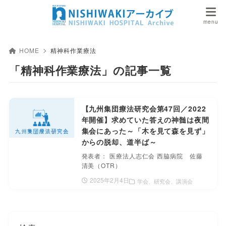
HOME
精神科作業療法
「精神科作業療法」の記事一覧
【九州集団療法研究会第47回／2022
年開催】求めていた答えの神髄は夜間
集会にあった～「木を見て森を見ず」
からの脱却、道半ば～
発表者： 医療法人志仁会 西脇病院 佐藤
清美（OTR）
2025年2月4日
学会、研究会、講演会