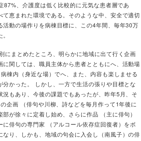
症87%、介護度は低く比較的に元気な患者層であ
べて恵まれた環境である。そのような中、安全で適切
活動の場作りを病棟目標に、この4年間、毎年30万
た。
年別にまとめたところ、明らかに地域に出て行く企画
画に関しては、職員主体から患者とともにへ、活動場
→病棟内（身近な場）でへ、また、内容も楽しませる
が分かった。 しかし、一方で生活の張りや目標とな
状況もあり、今後の課題でもあったが、昨年5月、そ
の企画 （俳句や川柳、詩などを毎月作って1年後に
楽部が徐々に定着し始め、さらに作品 （主に俳句）
ーに俳句の専門家 （アルコール依存症回復者）をボ
になり、しかも、地域の句会に入会し（南風子）の俳