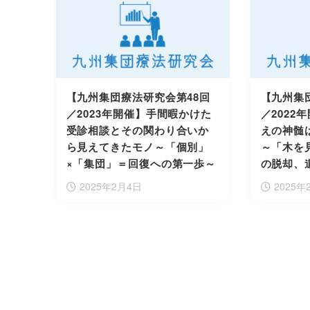
【九州集団療法研究会第48回
【九州集
／2023年開催】手間暇かけた
／2022
受診相談とその関わり合いか
えの神髄
ら見えてきたモノ～「個別」
～「木を
×「集団」＝回復への第一歩～
の脱却、
2025年2月4日
2025年