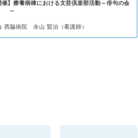
年開催】療養病棟における文芸倶楽部活動～俳句の会
～
会 西脇病院 永山 賢治（看護師）