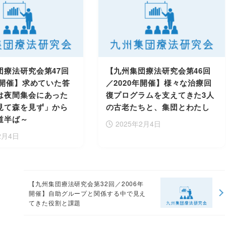
団療法研究会第47回
【九州集団療法研究会第46回
年開催】求めていた答
／2020年開催】様々な治療回
は夜間集会にあった
復プログラムを支えてきた3人
見て森を見ず」から
の古老たちと、集団とわたし
道半ば～
2025年2月4日
2月4日
【九州集団療法研究会第32回／2006年
開催】自助グループと関係する中で見え
てきた役割と課題