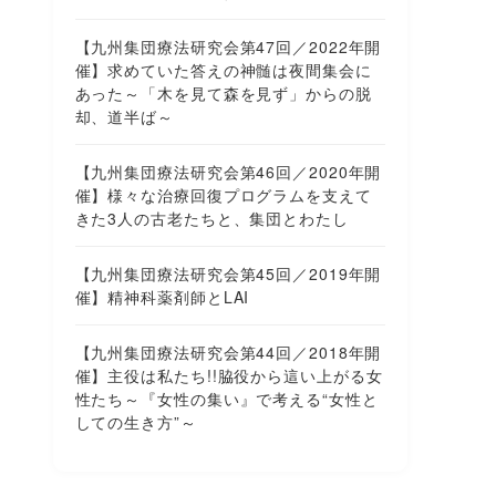
【九州集団療法研究会第47回／2022年開
催】求めていた答えの神髄は夜間集会に
あった～「木を見て森を見ず」からの脱
却、道半ば～
【九州集団療法研究会第46回／2020年開
催】様々な治療回復プログラムを支えて
きた3人の古老たちと、集団とわたし
【九州集団療法研究会第45回／2019年開
催】精神科薬剤師とLAI
【九州集団療法研究会第44回／2018年開
催】主役は私たち!!脇役から這い上がる女
性たち～『女性の集い』で考える“女性と
しての生き方”～